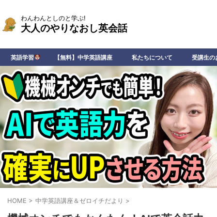
わんわんとしのと学ぶ!
大人のやりなおし英会話
英語学習
【無料】中学英語講座
私たちについて
受講生の
HOME
>
中学英語講座＆ゼロイチだより
>