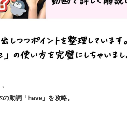
り
>
の動詞「have」を攻略。