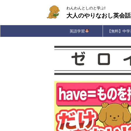
わんわんとしのと学ぶ!
大人のやりなおし英会話
英語学習
【無料】中学