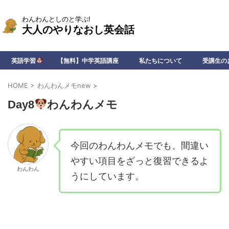
わんわんとしのと学ぶ!
大人のやりなおし英会話
英語学習
【無料】中学英語講座
私たちについて
受講生の
HOME
>
わんわんメモnew
>
Day8
わんわんメモ
今回のわんわんメモでも、間違い
やすい項目をざっと復習できるよ
わんわん
うにしています。